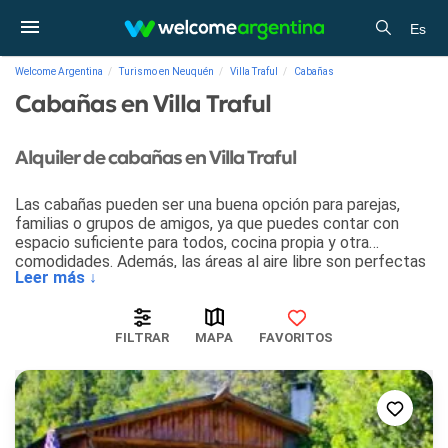
Es
Welcome Argentina
Turismo en Neuquén
Villa Traful
Cabañas
Cabañas en Villa Traful
Alquiler de cabañas en Villa Traful
Las cabañas pueden ser una buena opción para parejas,
familias o grupos de amigos, ya que puedes contar con
espacio suficiente para todos, cocina propia y otra
comodidades. Además, las áreas al aire libre son perfectas
Leer más ↓
para los más pequeños y disfrutar de la naturaleza.
FILTRAR
MAPA
FAVORITOS