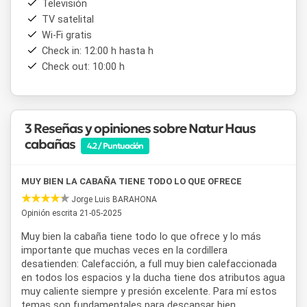
Televisión
montañas.
TV satelital
Wi-Fi gratis
Gracias a su excelente ubicación,
Natur Haus
es el punto
de partida perfecto para recorrer los principales
Check in: 12:00 h hasta h
atractivos turísticos
de la zona, como el
Lago Traful
, el
Check out: 10:00 h
Mirador del Viento
, los
senderos del Bosque Sumergido
y los
circuitos de trekking
y pesca que hacen de Villa
Traful un destino imperdible de la Patagonia argentina.
3 Reseñas y opiniones sobre Natur Haus
cabañas
4.2 / Puntuación
MUY BIEN LA CABAÑA TIENE TODO LO QUE OFRECE
Jorge Luis BARAHONA
Opinión escrita 21-05-2025
Muy bien la cabaña tiene todo lo que ofrece y lo más
importante que muchas veces en la cordillera
desatienden: Calefacción, a full muy bien calefaccionada
en todos los espacios y la ducha tiene dos atributos agua
muy caliente siempre y presión excelente. Para mí estos
temas son fundamentales para descansar bien.