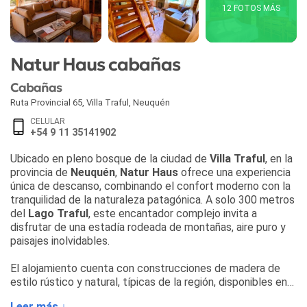
12 FOTOS MÁS
Natur Haus cabañas
Cabañas
Ruta Provincial 65
,
Villa Traful
,
Neuquén
CELULAR
+54 9 11 35141902
Ubicado en pleno bosque de la ciudad de
Villa Traful
, en la
provincia de
Neuquén
,
Natur Haus
ofrece una experiencia
única de descanso, combinando el confort moderno con la
tranquilidad de la naturaleza patagónica. A solo 300 metros
del
Lago Traful
, este encantador complejo invita a
disfrutar de una estadía rodeada de montañas, aire puro y
paisajes inolvidables.
El alojamiento cuenta con construcciones de madera de
estilo rústico y natural, típicas de la región, disponibles en
distintas modalidades:
Leer más ↓