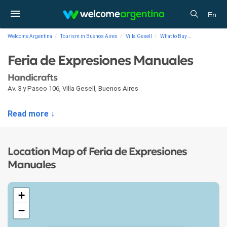
En
Welcome Argentina
Tourism in Buenos Aires
Villa Gesell
What to Buy
Handicrafts F
Feria de Expresiones Manuales
Handicrafts
Av. 3 y Paseo 106
,
Villa Gesell
,
Buenos Aires
Read more ↓
Location Map of Feria de Expresiones
Manuales
+
−