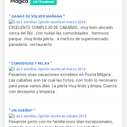
Mágica
4.8 / Excelente!
Atendido por sus dueños,
Cabañas Posta Mágica
ofrece
hospitalidad y acompañamiento, brindando información
sobre lugares de interés y estando siempre disponibles
“ GANAS DE VOLVER MAÑANA ”
para consultas.
Opinión escrita en marzo 2024
EXCELENTE COMPLEJO DE CABAÑAS.. muy bien ubicado...
cerca del Río.. con todas las comodidades... hermoso
parque.. muy linda pileta... a metros de supermercado..
panadería.. restaurants...
“ COMODIDAD Y RELAX ”
Opinión escrita en marzo 2019
Pasamos unas vacaciones increíbles en Posta Mágica.
Las cabañas son tal cual las fotos, con todo lo necesario
para pasar varios días. La pileta muy linda y limpia. Cuenta
con desayuno y limpieza...
“ UN SUEÑO!! ”
Opinión escrita en octubre 2018
Pasamos junto con mi familia unos días excepcionales,