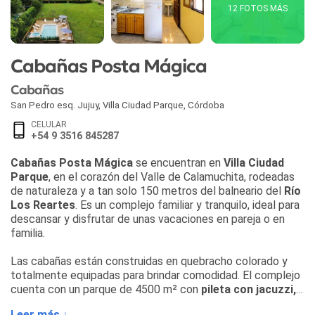
12 FOTOS MÁS
Cabañas Posta Mágica
Cabañas
San Pedro esq. Jujuy
,
Villa Ciudad Parque
,
Córdoba
CELULAR
+54 9 3516 845287
Cabañas Posta Mágica
se encuentran en
Villa Ciudad
Parque
, en el corazón del Valle de Calamuchita, rodeadas
de naturaleza y a tan solo 150 metros del balneario del
Río
Los Reartes
. Es un complejo familiar y tranquilo, ideal para
descansar y disfrutar de unas vacaciones en pareja o en
familia.
Las cabañas están construidas en quebracho colorado y
totalmente equipadas para brindar comodidad. El complejo
cuenta con un parque de 4500 m² con
pileta con jacuzzi,
deck y reposeras
,
cancha de vóley
,
juegos infantiles
y
Leer más ↓