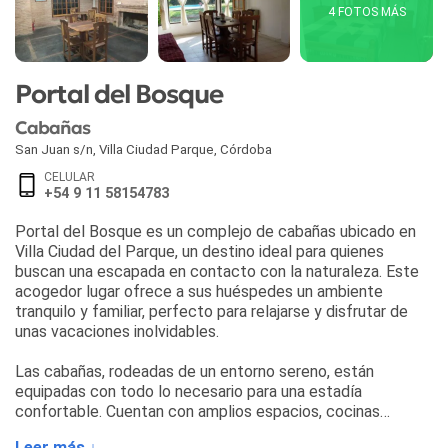
4 FOTOS MÁS
Portal del Bosque
Cabañas
San Juan s/n
,
Villa Ciudad Parque
,
Córdoba
CELULAR
+54 9 11 58154783
Portal del Bosque es un complejo de cabañas ubicado en
Villa Ciudad del Parque, un destino ideal para quienes
buscan una escapada en contacto con la naturaleza. Este
acogedor lugar ofrece a sus huéspedes un ambiente
tranquilo y familiar, perfecto para relajarse y disfrutar de
unas vacaciones inolvidables.
Las cabañas, rodeadas de un entorno sereno, están
equipadas con todo lo necesario para una estadía
confortable. Cuentan con amplios espacios, cocinas
completas, ropa de cama y baño privado. Además, los
Leer más ↓