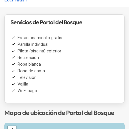
huéspedes pueden disfrutar de una variedad de servicios
como Wi-Fi, TV por cable, parrillas individuales y una piscina.
Servicios de Portal del Bosque
Estacionamiento gratis
Parrilla individual
Pileta (piscina) exterior
Recreación
Ropa blanca
Ropa de cama
Televisión
Vajilla
Wi-Fi pago
Mapa de ubicación de Portal del Bosque