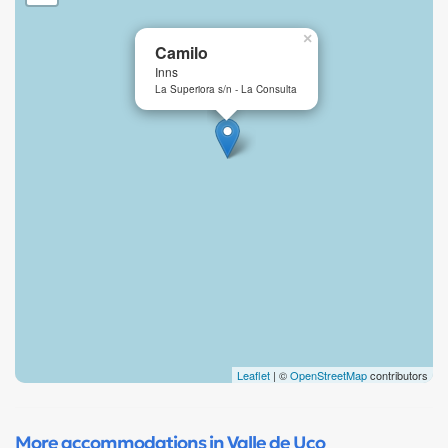
×
Camilo
Inns
La Superiora s/n - La Consulta
Leaflet
| ©
OpenStreetMap
contributors
More accommodations in Valle de Uco