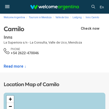
En
Welcome Argentina
Tourism in Mendoza
Valle de Uco
Lodging
Inns Camilo
Camilo
Check now
Inns
La Superiora s/n - La Consulta
,
Valle de Uco
,
Mendoza
PHONE
+54 2622-470046
Read more ↓
Location Map of Camilo
+
−