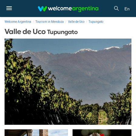
En
Welcome Argentina
Tourism in Mendoza
Valle de Uco
Tupungato
Valle de Uco
Tupungato