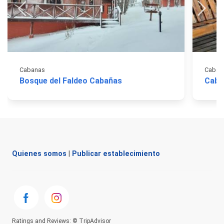
Cabanas
Caban
Bosque del Faldeo Cabañas
Caba
Quienes somos
|
Publicar establecimiento
Ratings and Reviews: © TripAdvisor