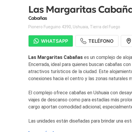
Las Margaritas Cabañ
Cabañas
Pionero Fueguino 4390
,
Ushuaia
,
Tierra del Fuego
WHATSAPP
TELÉFONO
Las Margaritas Cabañas
es un complejo de aloja
Encerrada, ideal para quienes buscan cabañas con 
atractivos turísticos de la ciudad. Este alojamien
conexiones hacia el centro y las zonas naturales m
El complejo ofrece cabañas en Ushuaia con desayun
viajes de descanso como para estadías más prolong
cargo aportan comodidad adicional, especialmente 
Las unidades están diseñadas para brindar una es
patio y vistas al jardín, zona de estar y TV de pan