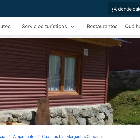
autos
Servicios turísticos
Restaurantes
Qué h
aia
Alojamiento
Cabañas Las Margaritas Cabañas