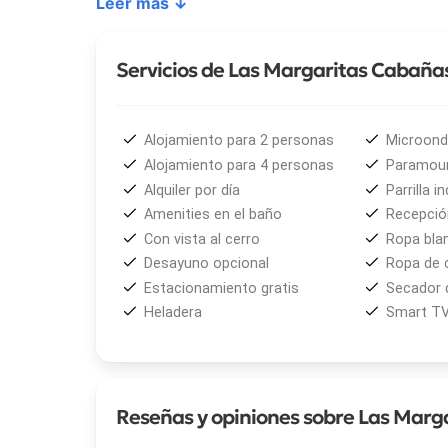
Leer más ↓
totalmente equipada con microondas, heladera, horn
organizar comidas con total independencia. El baño
Servicios de Las Margaritas Cabaña
• Cabañas totalmente equipadas en Ushuaia
Entre los servicios destacados se encuentran el de
Alojamiento para 2 personas
Microon
complejo y el estacionamiento privado. Estos ser
Alojamiento para 4 personas
Paramou
práctica dentro de la oferta de alojamiento turíst
Alquiler por día
Parrilla in
Amenities en el baño
Recepción
La ubicación permite un acceso sencillo a puntos 
Con vista al cerro
Ropa bla
16 kilómetros, mientras que el Parque Nacional Ti
Desayuno opcional
Ropa de
Internacional Ushuaia – Malvinas Argentinas se loca
Estacionamiento gratis
Secador 
la ciudad.
Heladera
Smart T
Reseñas y opiniones sobre Las Marg