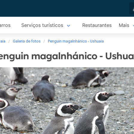
arros
Serviços turísticos
Restaurantes
Mais
aia
Galeria de fotos
Penguin magalnhánico - Ushuaia
enguin magalnhánico - Ushua