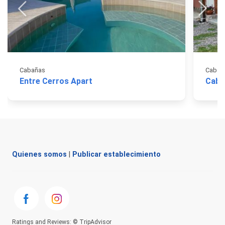
Cabañas
Cabañ
Entre Cerros Apart
Caba
Quienes somos
|
Publicar establecimiento
Ratings and Reviews: © TripAdvisor