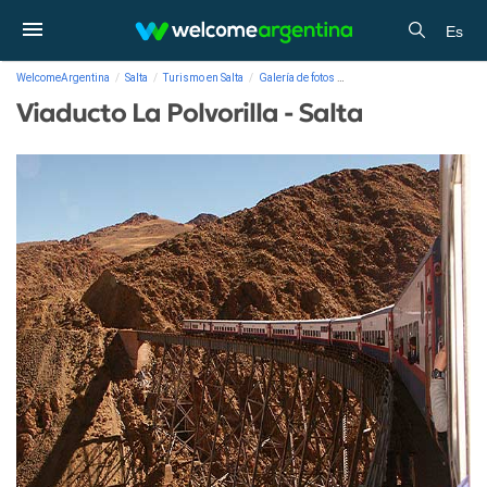
Es
WelcomeArgentina
Salta
Turismo en Salta
Galería de fotos
Viaducto La Polvorilla - Salta
Viaducto La Polvorilla - Salta