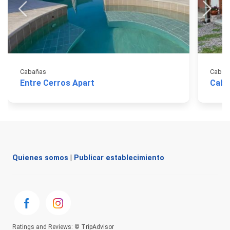
Cabañas
Cabañ
Entre Cerros Apart
Caba
Quienes somos
|
Publicar establecimiento
Ratings and Reviews: © TripAdvisor