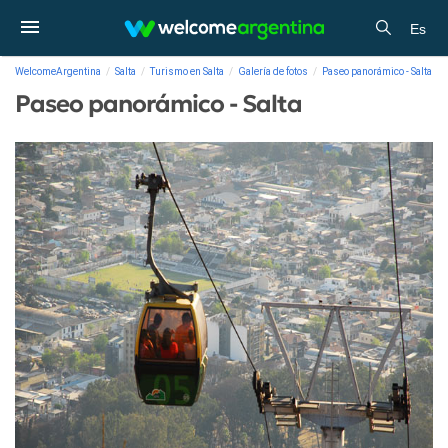
Es
WelcomeArgentina
Salta
Turismo en Salta
Galería de fotos
Paseo panorámico - Salta
Paseo panorámico - Salta