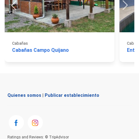
Cabañas
Cabañ
Cabañas Campo Quijano
Entr
Quienes somos
|
Publicar establecimiento
Ratings and Reviews: © TripAdvisor