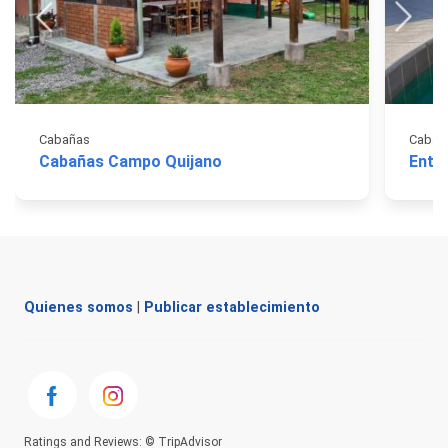
Cabañas
Cabañ
Cabañas Campo Quijano
Entr
Quienes somos
|
Publicar establecimiento
Ratings and Reviews: © TripAdvisor