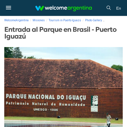
En
WelcomeArgentina
Misiones
Tourism in Puerto Iguazú
Photo Gallery
Entrada al Parqu
Entrada al Parque en Brasil - Puerto
Iguazú