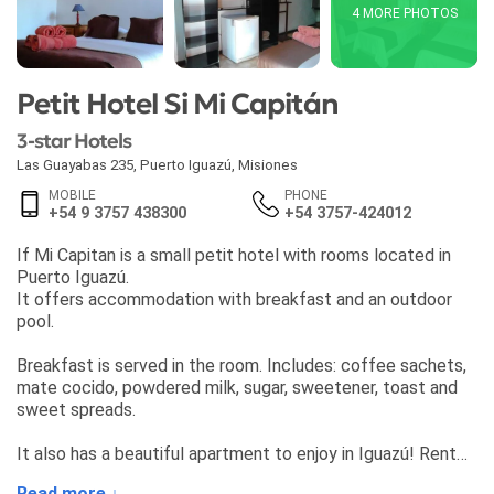
4 MORE PHOTOS
Petit Hotel Si Mi Capitán
3-star Hotels
Las Guayabas 235
,
Puerto Iguazú
,
Misiones
MOBILE
PHONE
+54 9 3757 438300
+54 3757-424012
If Mi Capitan is a small petit hotel with rooms located in
Puerto Iguazú.
It offers accommodation with breakfast and an outdoor
pool.
Breakfast is served in the room. Includes: coffee sachets,
mate cocido, powdered milk, sugar, sweetener, toast and
sweet spreads.
It also has a beautiful apartment to enjoy in Iguazú! Rent
per day for 2 or 3 people.
Read more ↓