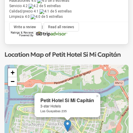
Habitaciones 4.0
Servicio 4.2
Calidad/precio 4.1
Limpieza 4.0
Write a review
|
Read all reviews
Location Map of Petit Hotel Si Mi Capitán
+
−
×
Petit Hotel Si Mi Capitán
3-star Hotels
Las Guayabas 235