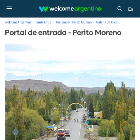
Es
WelcomeArgentina
Santa Cruz
Turismo en Perito Moreno
Galería de fotos
Portal de ent
Portal de entrada - Perito Moreno