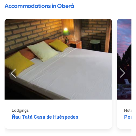
Accommodations in Oberá
Lodgings
Hotels
Ñau Tatá Casa de Huéspedes
Port