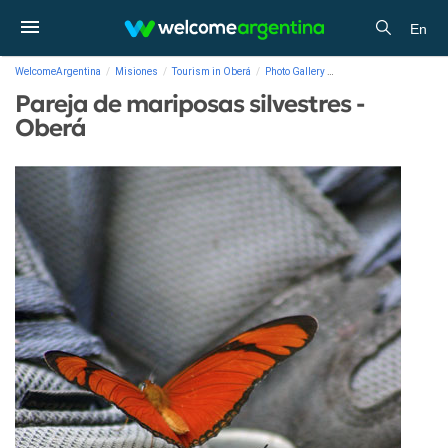
En
WelcomeArgentina
Misiones
Tourism in Oberá
Photo Gallery
Pareja de mariposas sil
Pareja de mariposas silvestres -
Oberá