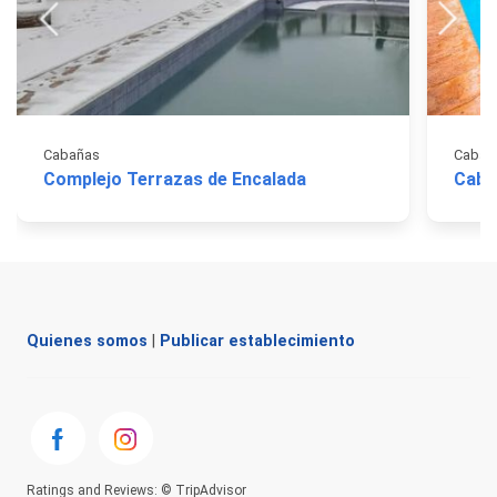
Cabañas
Cabañ
Complejo Terrazas de Encalada
Caba
Quienes somos
|
Publicar establecimiento
Ratings and Reviews: © TripAdvisor