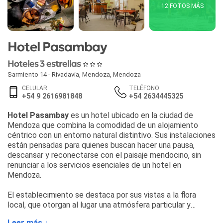
12 FOTOS MÁS
Hotel Pasambay
Hoteles 3 estrellas
Sarmiento 14 - Rivadavia
,
Mendoza
,
Mendoza
CELULAR
TELÉFONO
+54 9 2616981848
+54 2634445325
Hotel Pasambay
es un hotel ubicado en la ciudad de
Mendoza que combina la comodidad de un alojamiento
céntrico con un entorno natural distintivo. Sus instalaciones
están pensadas para quienes buscan hacer una pausa,
descansar y reconectarse con el paisaje mendocino, sin
renunciar a los servicios esenciales de un hotel en
Mendoza.
El establecimiento se destaca por sus vistas a la flora
local, que otorgan al lugar una atmósfera particular y
tranquila. La zona de living de
Hotel Pasambay
ofrece un
Leer más ↓