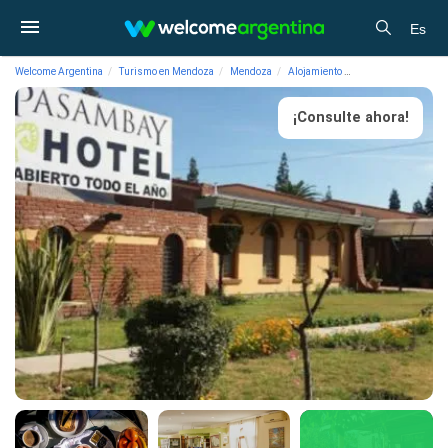
Es
Welcome Argentina
Turismo en Mendoza
Mendoza
Alojamiento
Hoteles 3 estrellas
¡Consulte ahora!