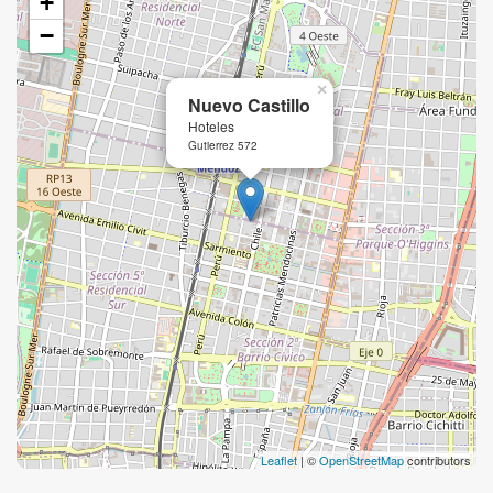
+
−
×
Nuevo Castillo
Hoteles
Gutierrez 572
Leaflet
| ©
OpenStreetMap
contributors