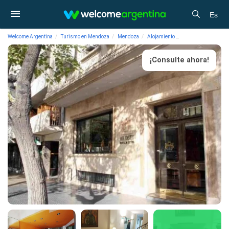
Es
Welcome Argentina
Turismo en Mendoza
Mendoza
Alojamiento
Hoteles 3 estrellas 
¡Consulte ahora!