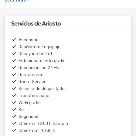
acondicionado y calefacción individual, TV 29", caja de
seguridad electrónica, servicio de lavandería, y room
service. Hay WI-FI en todo el establecimiento, LCD en sala
de estar y cochera sin cargo.
Servicios de Ariosto
Asimismo, ofrecemos servicios de desayunos buffet y
servicios de restaurante con menúes turísticos para
Ascensor
pasajeros individuales y grupos.
Depósito de equipaje
Desayuno buffet
Estacionamiento gratis
Recepción las 24 Hs.
Restaurante
Room Service
Servicio de despertador
Transfers pago
Wi-Fi gratis
Bar
Seguridad
Check in: 12:00 h hasta h
Check out: 10:30 h