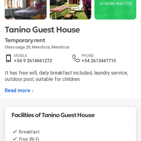
10 MORE PHOTOS
Tanino Guest House
Temporary rent
Olascoaga 29
,
Mendoza
,
Mendoza
MOBILE
PHONE
+54 9 2614661272
+54 2613447715
It has free wifi, daily breakfast included, laundry service,
outdoor pool, suitable for children.
Read more ↓
Facilities of Tanino Guest House
Breakfast
Free Wi-Fi