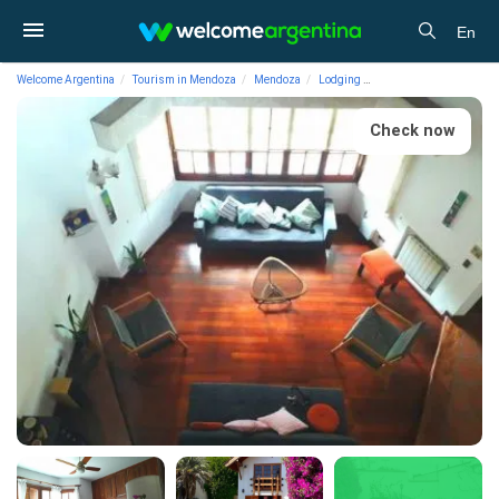
En
Welcome Argentina
Tourism in Mendoza
Mendoza
Lodging
Temporary rent Tanino 
Check now