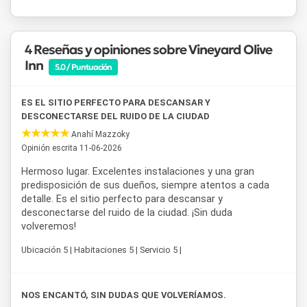
La ubicación en
Maipú
resulta estratégica para quienes
visitan
Mendoza
con foco en el turismo del vino, ya que el
4 Reseñas y opiniones sobre Vineyard Olive
complejo se encuentra cerca de algunas de las bodegas
Inn
más reconocidas de la zona y de otros atractivos turísticos
5.0 / Puntuación
de los alrededores, como Luján de Cuyo y la Ciudad de
Mendoza. Esto convierte a este
alojamiento
en una base
ES EL SITIO PERFECTO PARA DESCANSAR Y
ideal tanto para recorrer rutas del vino como para combinar
DESCONECTARSE DEL RUIDO DE LA CIUDAD
descanso y actividades al aire libre durante toda la estadía.
Anahí Mazzoky
Opinión escrita 11-06-2026
Hermoso lugar. Excelentes instalaciones y una gran
predisposición de sus dueños, siempre atentos a cada
detalle. Es el sitio perfecto para descansar y
desconectarse del ruido de la ciudad. ¡Sin duda
volveremos!
Ubicación 5 | Habitaciones 5 | Servicio 5 |
NOS ENCANTÓ, SIN DUDAS QUE VOLVERÍAMOS.