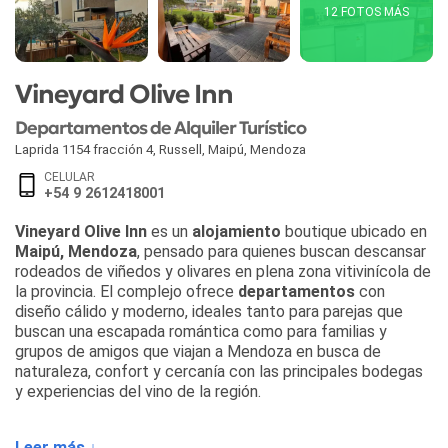
12 FOTOS MÁS
Vineyard Olive Inn
Departamentos de Alquiler Turístico
Laprida 1154 fracción 4, Russell
,
Maipú
,
Mendoza
CELULAR
+54 9 2612418001
Vineyard Olive Inn
es un
alojamiento
boutique ubicado en
Maipú, Mendoza
, pensado para quienes buscan descansar
rodeados de viñedos y olivares en plena zona vitivinícola de
la provincia. El complejo ofrece
departamentos
con
diseño cálido y moderno, ideales tanto para parejas que
buscan una escapada romántica como para familias y
grupos de amigos que viajan a Mendoza en busca de
naturaleza, confort y cercanía con las principales bodegas
y experiencias del vino de la región.
El establecimiento cuenta con distintas tipologías de
Leer más ↓