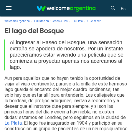
Es
WelcomeArgentina
Turismo en Buenos Aires
La Plata
Que hacer
El lago del Bosque
El lago del Bosque
Al ingresar al Paseo del Bosque, una sensación
extraña se apodera de nosotros. Por un instante
pareciéramos estar viviendo una película que se
comienza a proyectar apenas nos acercamos al
lago.
Aun para aquellos que no hayan tenido la oportunidad de
viajar al viejo continente, pararse a la orilla de este hermoso
lago guarda el encanto del mejor cuadro londinense; tan
solo hay que estar allí para entenderlo. Las callejuelas que
lo bordean, de prolijos adoquines, invitan a recorrerlo y a
desear que el instante dure para siempre; y si son las
primeras horas del día y encima hay niebla, no existen
dudas: estamos en Londres, pero seguimos en la ciudad de
La Plata
. El lago fue inaugurado en 1904 y participó en su
construcción un grupo de pacientes de un neuropsiquiátrico