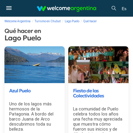
Es
Welcome Argentina
Turismo en Chubut
Lago Puelo
Qué hacer
Qué hacer en
Lago Puelo
Azul Puelo
Fiesta de las
Colectividades
Uno de los lagos más
hermosos de la
La comunidad de Puelo
Patagonia. A bordo del
celebra todos los años
barco Juana de Arco
una fecha muy apreciada
descubrimos toda su
que muestra cómo
belleza.
fueron sus inicios y de