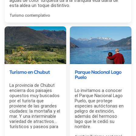
aguas de color turquesa da a la tranquila vida diaria de
esta aldea un toque distintivo.
Turismo contemplativo
Turismo en Chubut
Parque Nacional Lago
Puelo
La provincia de Chubut
encierra dos paisajes
Lo invitamos a conocer
opuestos muy buscados
el Parque Nacional Lago
por el turista que
Puelo, que protege
proviene de las grandes
especies autóctonas en
ciudades: la montaña y el
peligro de extinción,
mar. Y una interminable
además del hermoso
variedad de atractivos
lago que le cedió su
turísticos y paseos para
nombre.
hacer.