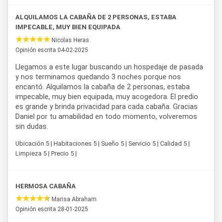
En resumen,
Cabañas del Río Azul
es el destino perfecto
ALQUILAMOS LA CABAÑA DE 2 PERSONAS, ESTABA
para disfrutar de una escapada a la naturaleza patagónica,
IMPECABLE, MUY BIEN EQUIPADA
combinando serenidad, privacidad y todas las comodidades
Nicolas Heras
necesarias para una experiencia inolvidable.
Opinión escrita 04-02-2025
Llegamos a este lugar buscando un hospedaje de pasada
y nos terminamos quedando 3 noches porque nos
encantó. Alquilamos la cabaña de 2 personas, estaba
impecable, muy bien equipada, muy acogedora. El predio
es grande y brinda privacidad para cada cabaña. Gracias
Daniel por tu amabilidad en todo momento, volveremos
sin dudas.
Ubicación 5 | Habitaciones 5 | Sueño 5 | Servicio 5 | Calidad 5 |
Limpieza 5 | Precio 5 |
HERMOSA CABAÑA
Marisa Abraham
Opinión escrita 28-01-2025