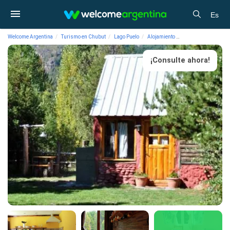
Es
Welcome Argentina
Turismo en Chubut
Lago Puelo
Alojamiento
Cabañas Cabañas de
¡Consulte ahora!