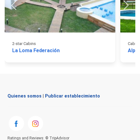
2-star Cabins
Cabin
La Loma Federación
Alpin
Quienes somos
|
Publicar establecimiento
Ratings and Reviews: © TripAdvisor