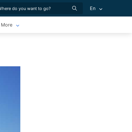
En
More