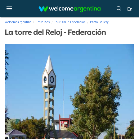
En
WelcomeArgentina
Entre Ríos
Tourism in Federación
Photo Gallery
La torre del Reloj 
La torre del Reloj - Federación