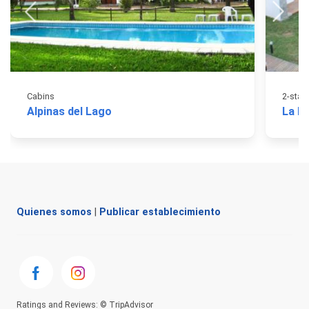
Cabins
2-star
Alpinas del Lago
La L
Quienes somos
|
Publicar establecimiento
Ratings and Reviews: © TripAdvisor