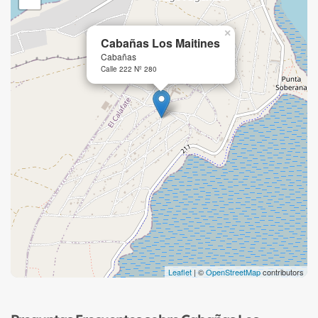
×
Cabañas Los Maitines
Cabañas
Calle 222 Nº 280
Leaflet
| ©
OpenStreetMap
contributors