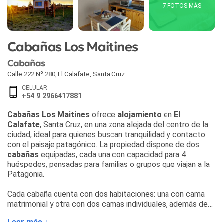
7 FOTOS MÁS
Cabañas Los Maitines
Cabañas
Calle 222 Nº 280
,
El Calafate
,
Santa Cruz
CELULAR
+54 9 2966417881
Cabañas Los Maitines
ofrece
alojamiento
en
El
Calafate
, Santa Cruz, en una zona alejada del centro de la
ciudad, ideal para quienes buscan tranquilidad y contacto
con el paisaje patagónico. La propiedad dispone de dos
cabañas
equipadas, cada una con capacidad para 4
huéspedes, pensadas para familias o grupos que viajan a la
Patagonia.
Cada cabaña cuenta con dos habitaciones: una con cama
matrimonial y otra con dos camas individuales, además de
baño completo. La cocina está totalmente equipada con
Leer más ↓