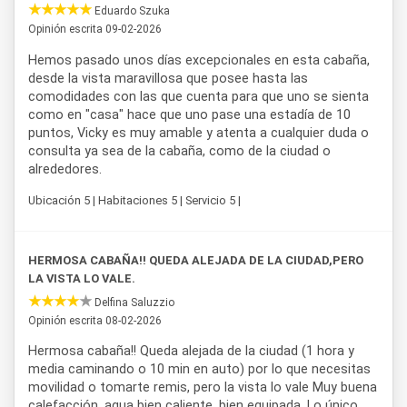
Eduardo Szuka
una opción recomendada para familias pequeñas o grupos
Opinión escrita 09-02-2026
reducidos que buscan un
alojamiento
confortable y con
todas las comodidades cerca de los principales atractivos
Hemos pasado unos días excepcionales en esta cabaña,
de la región.
desde la vista maravillosa que posee hasta las
comodidades con las que cuenta para que uno se sienta
como en "casa" hace que uno pase una estadía de 10
puntos, Vicky es muy amable y atenta a cualquier duda o
consulta ya sea de la cabaña, como de la ciudad o
alrededores.
Ubicación 5 | Habitaciones 5 | Servicio 5 |
HERMOSA CABAÑA!! QUEDA ALEJADA DE LA CIUDAD,PERO
LA VISTA LO VALE.
Delfina Saluzzio
Opinión escrita 08-02-2026
Hermosa cabaña!! Queda alejada de la ciudad (1 hora y
media caminando o 10 min en auto) por lo que necesitas
movilidad o tomarte remis, pero la vista lo vale Muy buena
calefacción, agua bien caliente, bien equipada. Lo único