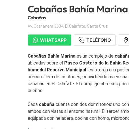
Cabañas Bahía Marina
Cabañas
Av. Costanera 3634
,
El Calafate
,
Santa Cruz
WHATSAPP
TELÉFONO
Cabañas Bahía Marina
es un complejo de
cabañ
ubicadas sobre el
Paseo Costero de la Bahía Re
humedal Reserva Municipal
les otorga una posició
precordillera de los Andes, convirtiéndolas en un
cabañas en El Calafate. El complejo abre sus puer
dueños.
Cada
cabaña
cuenta con dos dormitorios: uno con
ambos con vistas al entorno natural. El tercer amb
equipada con heladera, cocina con horno, microond
cama, televisor, termotanque, ropa de cama, calefa