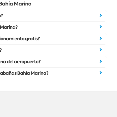
Bahía Marina
a?
 Marina?
ionamiento gratis?
?
ina del aeropuerto?
deCabañas Bahía Marina?