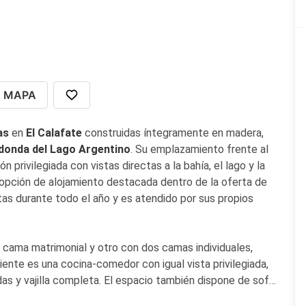
MAPA
as
en
El Calafate
construidas íntegramente en madera,
donda del Lago Argentino
. Su emplazamiento frente al
n privilegiada con vistas directas a la bahía, el lago y la
a opción de alojamiento destacada dentro de la oferta de
tas durante todo el año y es atendido por sus propios
 cama matrimonial y otro con dos camas individuales,
iente es una cocina-comedor con igual vista privilegiada,
as y vajilla completa. El espacio también dispone de sofá
cción, chulengo e Internet inalámbrica (Wi-Fi). El acceso