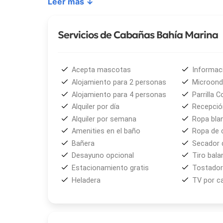
Leer más ↓
vehicular se realiza por
Avenida Costanera
, y ca
Los tipos de unidades disponibles son:
Servicios de Cabañas Bahía Marina
• Cabaña con dormitorio matrimonial, segundo do
Entre los servicios opcionales que ofrece el esta
Acepta mascotas
Informaci
de vajilla, transfer al
Aeropuerto Internacional de
Alojamiento para 2 personas
Microon
excursiones en la zona, como visitas al
Glaciar P
Alojamiento para 4 personas
Parrilla 
Glaciares
.
Alquiler por día
Recepción
Alquiler por semana
Ropa bla
Amenities en el baño
Ropa de
Bañera
Secador 
Desayuno opcional
Tiro bal
Estacionamiento gratis
Tostador
Heladera
TV por c