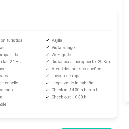
da cabaña cuenta con estacionamiento propio.
rmitorio con dos camas y cocina-comedor con sofá cama
blecimiento se encuentran el servicio de desayuno, lavado
ón turística
Vajilla
 El Calafate
y asesoramiento para la contratación de
das
Vista al lago
erito Moreno
o travesías por el
Parque Nacional Los
Compartida
Wi-Fi gratis
 las 24 Hs.
Distancia al aeropuerto: 20 Km
nca
Atendidas por sus dueños
 cama
Lavado de ropa
de cabello
Limpieza de la cabaña
anceado
Check in: 14:00 h hasta h
a
Check out: 10:00 h
able