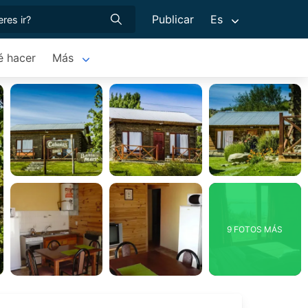
Publicar
Es
é hacer
Más
9 FOTOS MÁS