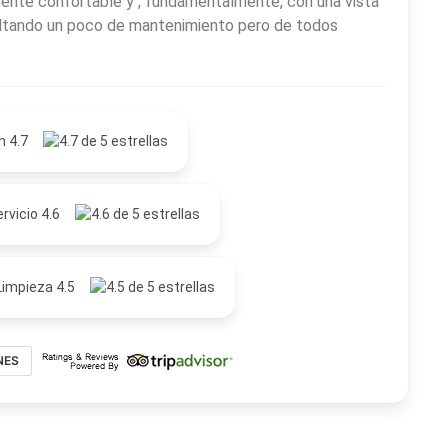
ente confortable y , fundamentalmente, con una vista
faltando un poco de mantenimiento pero de todos
n 4.7
rvicio 4.6
Limpieza 4.5
NES