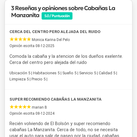
3 Reseñas y opiniones sobre Cabañas La
Entre los principales lugares de interés cercanos se
Manzanita
5.0 / Puntuación
destacan el centro de El Bolsón, la Feria Regional, los
senderos de trekking de la zona, el Bosque Tallado, el Cerro
Piltriquitrón y los ríos y miradores que rodean la ciudad.
CERCA DEL CENTRO PERO ALEJADA DEL RUIDO
Cabañas La Manzanita
es una alternativa ideal para
Monica Karina Del Pelo
quienes buscan un alojamiento en El Bolsón que combine
Opinión escrita 08-12-2025
naturaleza, tranquilidad y una ubicación estratégica.
Comoda la cabaña y la atencion de los dueños exelente.
Cerca del centro pero alejada del ruido
Ubicación 5 | Habitaciones 5 | Sueño 5 | Servicio 5 | Calidad 5 |
Limpieza 5 | Precio 5 |
SUPER RECOMIENDO CABAÑAS LA MANZANITA
marian B
Opinión escrita 08-12-2024
Recién volviendo de El Bolsón y super recomiendo
cabañas La Manzanita. Cerca de todo, no se necesita
usar el auto para salir de paseo por la ciudad, cabañas