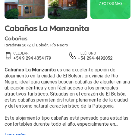
7 FOTOS MÁS
Cabañas La Manzanita
Cabañas
Rivadavia 2672
,
El Bolsón
,
Río Negro
CELULAR
TELÉFONO
+54 9 294 4354179
+54 294-4492052
Cabañas La Manzanita
es una excelente opción de
alojamiento en la ciudad de El Bolsón, provincia de Río
Negro, ideal para quienes buscan cabañas de alquiler en una
ubicación céntrica y con fácil acceso a los principales
atractivos turísticos. Situadas en el corazón de El Bolsón,
estas cabañas permiten disfrutar plenamente de la ciudad
y del entorno natural característico de la Patagonia.
Este alojamiento tipo cabañas está pensado para estadías
confortables durante todo el año, especialmente en
temporada de verano. Las unidades se encuentran
Leer más ↓