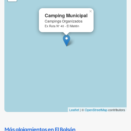
×
Camping Municipal
Campings Organizados
Ex Ruta N° 40 - El Maitén
Leaflet
| ©
OpenStreetMap
contributors
Más alojamientos en El Bolsón