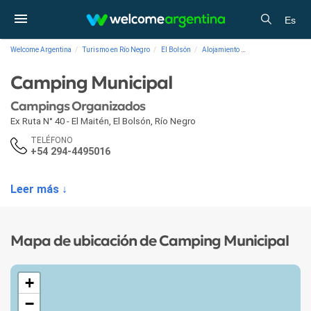
Es
Welcome Argentina
Turismo en Río Negro
El Bolsón
Alojamiento
Campings Organiz
Camping Municipal
Campings Organizados
Ex Ruta N° 40 - El Maitén
,
El Bolsón
,
Río Negro
TELÉFONO
+54 294-4495016
Leer más ↓
Mapa de ubicación de Camping Municipal
+
−