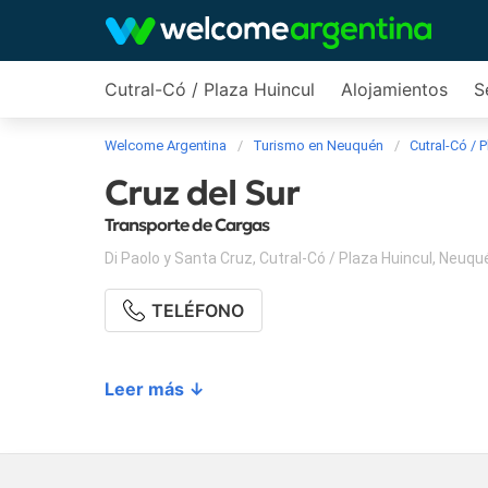
Cutral-Có / Plaza Huincul
Alojamientos
S
Welcome Argentina
Turismo en Neuquén
Cutral-Có / 
Cruz del Sur
Transporte de Cargas
Di Paolo y Santa Cruz
,
Cutral-Có / Plaza Huincul
,
Neuqu
TELÉFONO
Leer más ↓