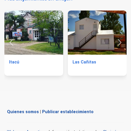
Itacú
Las Cañitas
Quienes somos
|
Publicar establecimiento