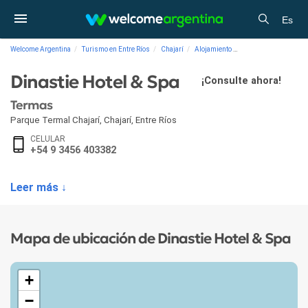
Es
Welcome Argentina
Turismo en Entre Ríos
Chajarí
Alojamiento
Termas Dinastie Hote
Dinastie Hotel & Spa
¡Consulte ahora!
Termas
Parque Termal Chajarí
,
Chajarí
,
Entre Ríos
CELULAR
+54 9 3456 403382
Leer más ↓
Mapa de ubicación de Dinastie Hotel & Spa
+
−