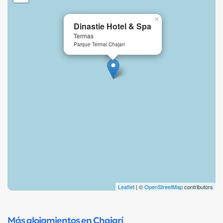
×
Dinastie Hotel & Spa
Termas
Parque Termal Chajarí
Leaflet
| ©
OpenStreetMap
contributors
Más alojamientos en Chajarí