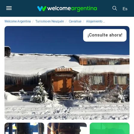
Es
Welcome Argentina
Turismo en Neuquén
Caviahue
Alojamiento
Albergues/Hostels 
¡Consulte ahora!