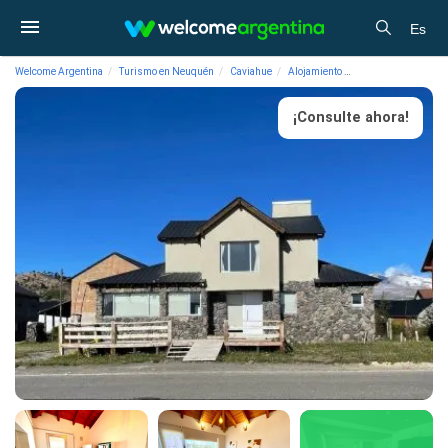
Es
Welcome Argentina
Turismo en Neuquén
Caviahue
Alojamiento
Alquiler temporari
¡Consulte ahora!