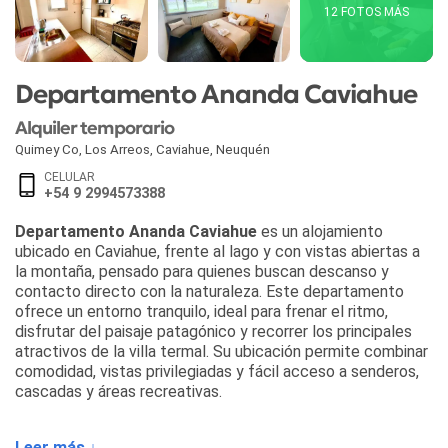
12 FOTOS MÁS
Departamento Ananda Caviahue
Alquiler temporario
Quimey Co, Los Arreos
,
Caviahue
,
Neuquén
CELULAR
+54 9 2994573388
Departamento Ananda Caviahue
es un alojamiento
ubicado en Caviahue, frente al lago y con vistas abiertas a
la montaña, pensado para quienes buscan descanso y
contacto directo con la naturaleza. Este departamento
ofrece un entorno tranquilo, ideal para frenar el ritmo,
disfrutar del paisaje patagónico y recorrer los principales
atractivos de la villa termal. Su ubicación permite combinar
comodidad, vistas privilegiadas y fácil acceso a senderos,
cascadas y áreas recreativas.
El establecimiento dispone de unidades totalmente
Leer más ↓