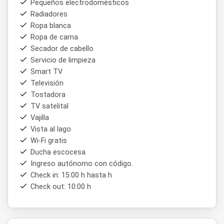
Pequeños electrodomésticos
aproximadamente 1 km del cerro Caviahue, uno de los
Radiadores
principales centros de actividades de la zona. Esto lo
Ropa blanca
convierte en una excelente opción de alojamiento en
Caviahue para quienes desean disfrutar del entorno natural
Ropa de cama
sin resignar comodidad.
Secador de cabello
Servicio de limpieza
Smart TV
Televisión
Tostadora
TV satelital
Vajilla
Vista al lago
Wi-Fi gratis
Ducha escocesa
Ingreso autónomo con código.
Check in: 15:00 h hasta h
Check out: 10:00 h