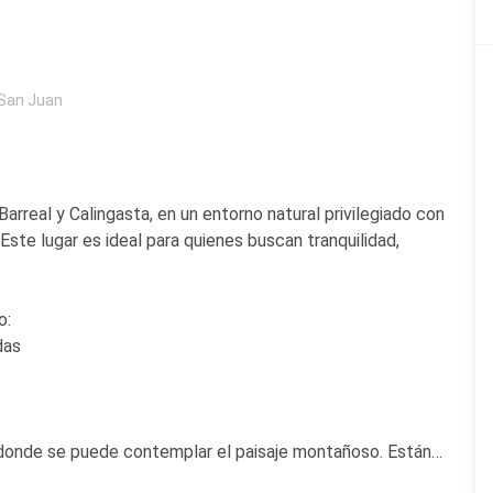
San Juan
rreal y Calingasta, en un entorno natural privilegiado con
 Este lugar es ideal para quienes buscan tranquilidad,
o:
das
 donde se puede contemplar el paisaje montañoso. Están
it frío/calor, kitchenette con anafe de dos hornallas,