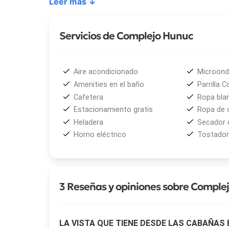
Leer más ↓
horno eléctrico, microondas, heladera con freezer, 
de 43’’ con Direct TV y conexión WiFi. Las camas
garantizando un descanso confortable.
Servicios de Complejo Hunuc
Entre los
servicios destacados
se incluyen el de
edulcorante y galletitas, ropa de cama, frazadas,
Aire acondicionado
Microon
de estacionamiento dentro del complejo sin costo 
Amenities en el baño
Parrilla 
Cafetera
Ropa bla
Para disfrutar del aire libre,
Complejo Hunuc
ofrec
Estacionamiento gratis
Ropa de
como metegol. Todo pensado para que cada estadía
Heladera
Secador 
precordillera sanjuanina.
Horno eléctrico
Tostador
3 Reseñas y opiniones sobre Comple
LA VISTA QUE TIENE DESDE LAS CABAÑAS 