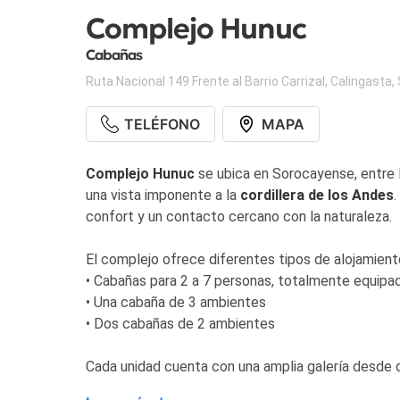
Complejo Hunuc
Cabañas
Ruta Nacional 149 Frente al Barrio Carrizal
,
Calingasta
,
TELÉFONO
MAPA
Complejo Hunuc
se ubica en Sorocayense, entre Ba
una vista imponente a la
cordillera de los Andes
.
confort y un contacto cercano con la naturaleza.
El complejo ofrece diferentes tipos de alojamient
• Cabañas para 2 a 7 personas, totalmente equipa
• Una cabaña de 3 ambientes
• Dos cabañas de 2 ambientes
Cada unidad cuenta con una amplia galería desde
equipadas con baño privado, aire acondicionado spl