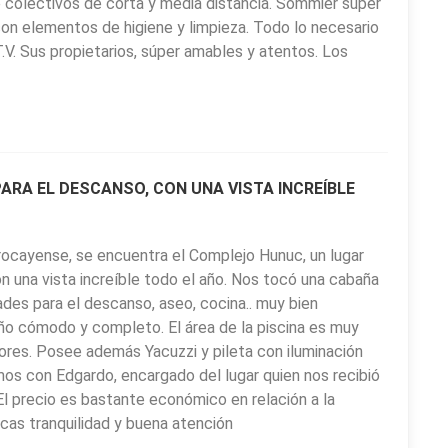
 colectivos de corta y media distancia. Sommier súper
n elementos de higiene y limpieza. Todo lo necesario
T.V. Sus propietarios, súper amables y atentos. Los
RA EL DESCANSO, CON UNA VISTA INCREÍBLE
rocayense, se encuentra el Complejo Hunuc, un lugar
 una vista increíble todo el año. Nos tocó una cabaña
es para el descanso, aseo, cocina.. muy bien
año cómodo y completo. El área de la piscina es muy
flores. Posee además Yacuzzi y pileta con iluminación
mos con Edgardo, encargado del lugar quien nos recibió
l precio es bastante económico en relación a la
cas tranquilidad y buena atención