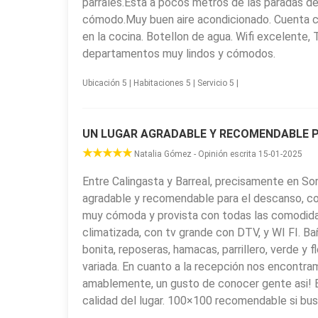
parrales.Esta a pocos metros de las paradas de
cómodo.Muy buen aire acondicionado. Cuenta co
en la cocina. Botellon de agua. Wifi excelente, 
departamentos muy lindos y cómodos.
Ubicación 5 | Habitaciones 5 | Servicio 5 |
UN LUGAR AGRADABLE Y RECOMENDABLE PA
Natalia Gómez - Opinión escrita 15-01-2025
Entre Calingasta y Barreal, precisamente en So
agradable y recomendable para el descanso, con
muy cómoda y provista con todas las comodidad
climatizada, con tv grande con DTV, y WI FI. B
bonita, reposeras, hamacas, parrillero, verde y 
variada. En cuanto a la recepción nos encontra
amablemente, un gusto de conocer gente asi! E
calidad del lugar. 100×100 recomendable si bus