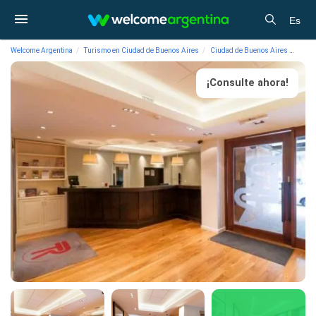
Es
Welcome Argentina
Turismo en Ciudad de Buenos Aires
Ciudad de Buenos Aires
Aloj
¡Consulte ahora!