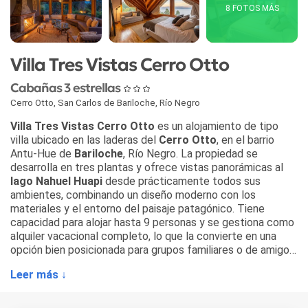
8 FOTOS MÁS
Villa Tres Vistas Cerro Otto
Cabañas 3 estrellas
Cerro Otto
,
San Carlos de Bariloche
,
Río Negro
Villa Tres Vistas Cerro Otto
es un alojamiento de tipo
villa ubicado en las laderas del
Cerro Otto
, en el barrio
Antu-Hue de
Bariloche
, Río Negro. La propiedad se
desarrolla en tres plantas y ofrece vistas panorámicas al
lago Nahuel Huapi
desde prácticamente todos sus
ambientes, combinando un diseño moderno con los
materiales y el entorno del paisaje patagónico. Tiene
capacidad para alojar hasta 9 personas y se gestiona como
alquiler vacacional completo, lo que la convierte en una
opción bien posicionada para grupos familiares o de amigos
que buscan privacidad en Bariloche.
Leer más ↓
La villa cuenta con 3 dormitorios y 2 baños y medio, sala de
estar con chimenea a leña, comedor y cocina completa con