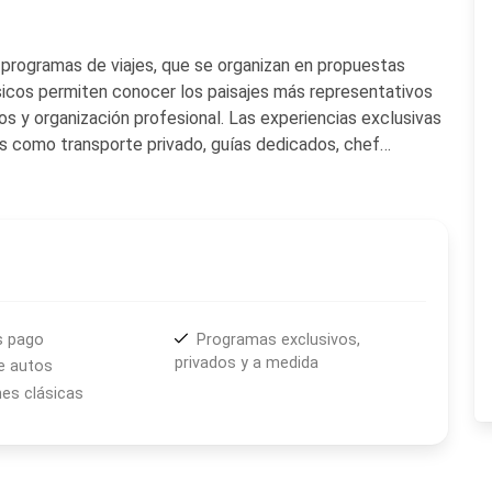
 programas de viajes, que se organizan en propuestas
ásicos permiten conocer los paisajes más representativos
os y organización profesional. Las experiencias exclusivas
es como transporte privado, guías dedicados, chef
s especiales. Durante la temporada invernal, la agencia
as y a los principales centros de ski de la Patagonia.
 Agency
se orienta a brindar estadías confortables y
 viajes familiares, con amigos o de negocios. La agencia
ntre los que se incluyen:
s pago
Programas exclusivos,
privados y a medida
de autos
es clásicas