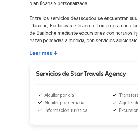
planificada y personalizada.
Entre los servicios destacados se encuentran sus
Clásicas, Exclusivas e Invierno. Los programas cl
de Bariloche mediante excursiones con horarios fij
están pensadas a medida, con servicios adicional
gourmet a domicilio, shows y comidas en escenario
Leer más ↓
ofrece programas con acceso VIP a pistas exclusiv
El área de alojamientos premium de
Star Travels
Servicios de Star Travels Agency
personalizadas, adaptadas a escapadas románticas,
trabaja con una cuidada selección de hospedajes, e
• Resorts
Alquiler por día
Transfer
• Hoteles
Alquiler por semana
Alquiler 
• Lodges
Información turística
Excursion
• Casas privadas
• Cabañas de encanto
• Departamentos boutique