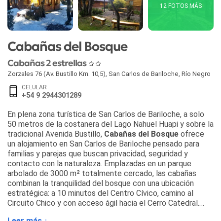
12 FOTOS MÁS
Cabañas del Bosque
Cabañas 2 estrellas
Zorzales 76 (Av. Bustillo Km. 10,5)
,
San Carlos de Bariloche
,
Río Negro
CELULAR
+54 9 2944301289
En plena zona turística de San Carlos de Bariloche, a solo
50 metros de la costanera del Lago Nahuel Huapi y sobre la
tradicional Avenida Bustillo,
Cabañas del Bosque
ofrece
un alojamiento en San Carlos de Bariloche pensado para
familias y parejas que buscan privacidad, seguridad y
contacto con la naturaleza. Emplazadas en un parque
arbolado de 3000 m² totalmente cercado, las cabañas
combinan la tranquilidad del bosque con una ubicación
estratégica: a 10 minutos del Centro Cívico, camino al
Circuito Chico y con acceso ágil hacia el Cerro Catedral.
Abierto todo el año y atendido por sus dueños, este
Leer más ↓