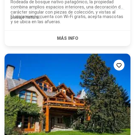
Rodeada de bosque nativo patagónico, la propiedad
combina amplios espacios interiores, una decoración de
carácter singular con piezas de colección, y vistas al
El alojamiento cuenta con Wi-Fi gratis, acepta mascotas
paisaje natural...
y se ubica en las afueras.