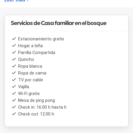
En su planta alta cuenta con un baño completo y tres
cómodas habitaciones (una principal matrimonial, otra con
dos camas simples y una cama auxiliar y por último una con
dos camas simples que se pueden unir y formar una
Servicios de Casa familiar en el bosque
matrimonial)
con una capacidad máxima de 9 personas.
Estacionamiento gratis
Hogar a leña
Parrilla Compartida
Quincho
Ropa blanca
Ropa de cama
TV por cable
Vajilla
Wi-Fi gratis
Mesa de ping pong
Check in: 16:00 h hasta h
Check out: 12:00 h