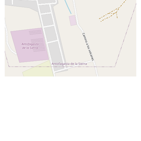
Leaflet
| ©
OpenStreetMap