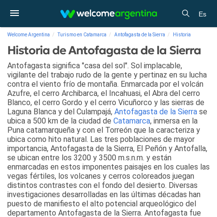
Es
Welcome Argentina
Turismo en Catamarca
Antofagasta de la Sierra
Historia
Historia de Antofagasta de la Sierra
Antofagasta significa "casa del sol". Sol implacable,
vigilante del trabajo rudo de la gente y pertinaz en su lucha
contra el viento frío de montaña. Enmarcada por el volcán
Azufre, el cerro Archibarca, el Incahuasi, el Abra del cerro
Blanco, el cerro Gordo y el cerro Vicuñorco y las sierras de
Laguna Blanca y del Culampajá,
Antofagasta de la Sierra
se
ubica a 500 km de la ciudad de
Catamarca
, inmersa en la
Puna catamarqueña y con el Torreón que la caracteriza y
ubica como hito natural. Las tres poblaciones de mayor
importancia, Antofagasta de la Sierra, El Peñón y Antofalla,
se ubican entre los 3200 y 3500 m.s.n.m. y están
enmarcadas en estos imponentes paisajes en los cuales las
vegas fértiles, los volcanes y cerros coloreados juegan
distintos contrastes con el fondo del desierto. Diversas
investigaciones desarrolladas en las últimas décadas han
puesto de manifiesto el alto potencial arqueológico del
departamento Antofagasta de la Sierra. Antofagasta fue