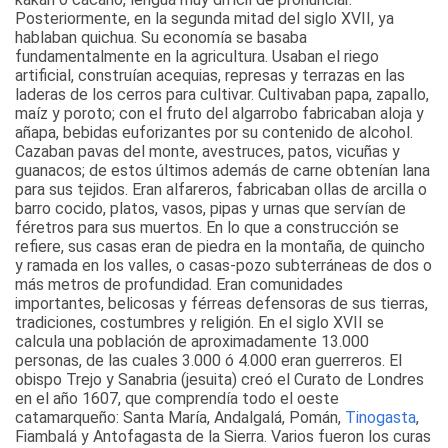
Posteriormente, en la segunda mitad del siglo XVII, ya
hablaban quichua. Su economía se basaba
fundamentalmente en la agricultura. Usaban el riego
artificial, construían acequias, represas y terrazas en las
laderas de los cerros para cultivar. Cultivaban papa, zapallo,
maíz y poroto; con el fruto del algarrobo fabricaban aloja y
añapa, bebidas euforizantes por su contenido de alcohol.
Cazaban pavas del monte, avestruces, patos, vicuñas y
guanacos; de estos últimos además de carne obtenían lana
para sus tejidos. Eran alfareros, fabricaban ollas de arcilla o
barro cocido, platos, vasos, pipas y urnas que servían de
féretros para sus muertos. En lo que a construcción se
refiere, sus casas eran de piedra en la montaña, de quincho
y ramada en los valles, o casas-pozo subterráneas de dos o
más metros de profundidad. Eran comunidades
importantes, belicosas y férreas defensoras de sus tierras,
tradiciones, costumbres y religión. En el siglo XVII se
calcula una población de aproximadamente 13.000
personas, de las cuales 3.000 ó 4.000 eran guerreros. El
obispo Trejo y Sanabria (jesuita) creó el Curato de Londres
en el año 1607, que comprendía todo el oeste
catamarqueño: Santa María, Andalgalá, Pomán,
Tinogasta
,
Fiambalá y Antofagasta de la Sierra. Varios fueron los curas