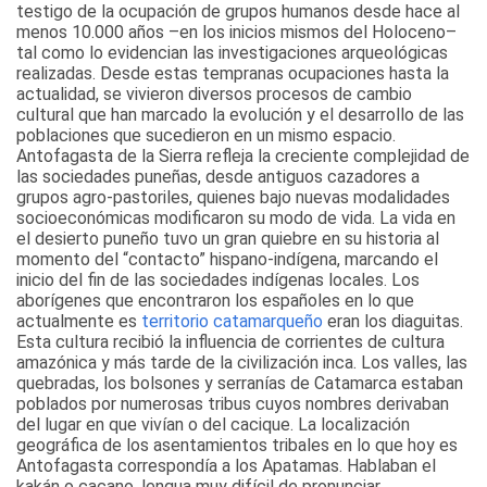
testigo de la ocupación de grupos humanos desde hace al
menos 10.000 años –en los inicios mismos del Holoceno–
tal como lo evidencian las investigaciones arqueológicas
realizadas. Desde estas tempranas ocupaciones hasta la
actualidad, se vivieron diversos procesos de cambio
cultural que han marcado la evolución y el desarrollo de las
poblaciones que sucedieron en un mismo espacio.
Antofagasta de la Sierra refleja la creciente complejidad de
las sociedades puneñas, desde antiguos cazadores a
grupos agro-pastoriles, quienes bajo nuevas modalidades
socioeconómicas modificaron su modo de vida. La vida en
el desierto puneño tuvo un gran quiebre en su historia al
momento del “contacto” hispano-indígena, marcando el
inicio del fin de las sociedades indígenas locales. Los
aborígenes que encontraron los españoles en lo que
actualmente es
territorio catamarqueño
eran los diaguitas.
Esta cultura recibió la influencia de corrientes de cultura
amazónica y más tarde de la civilización inca. Los valles, las
quebradas, los bolsones y serranías de Catamarca estaban
poblados por numerosas tribus cuyos nombres derivaban
del lugar en que vivían o del cacique. La localización
geográfica de los asentamientos tribales en lo que hoy es
Antofagasta correspondía a los Apatamas. Hablaban el
kakán o cacano, lengua muy difícil de pronunciar.