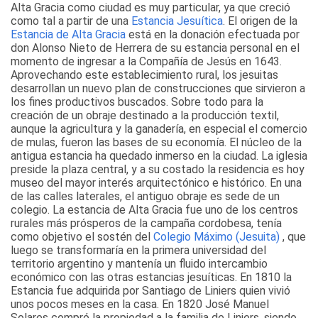
Alta Gracia como ciudad es muy particular, ya que creció
como tal a partir de una
Estancia Jesuítica
. El origen de la
Estancia de Alta Gracia
está en la donación efectuada por
don Alonso Nieto de Herrera de su estancia personal en el
momento de ingresar a la Compañía de Jesús en 1643.
Aprovechando este establecimiento rural, los jesuitas
desarrollan un nuevo plan de construcciones que sirvieron a
los fines productivos buscados. Sobre todo para la
creación de un obraje destinado a la producción textil,
aunque la agricultura y la ganadería, en especial el comercio
de mulas, fueron las bases de su economía. El núcleo de la
antigua estancia ha quedado inmerso en la ciudad. La iglesia
preside la plaza central, y a su costado la residencia es hoy
museo del mayor interés arquitectónico e histórico. En una
de las calles laterales, el antiguo obraje es sede de un
colegio. La estancia de Alta Gracia fue uno de los centros
rurales más prósperos de la campaña cordobesa, tenía
como objetivo el sostén del
Colegio Máximo (Jesuita)
, que
luego se transformaría en la primera universidad del
territorio argentino y mantenía un fluido intercambio
económico con las otras estancias jesuíticas. En 1810 la
Estancia fue adquirida por Santiago de Liniers quien vivió
unos pocos meses en la casa. En 1820 José Manuel
Solares compró la propiedad a la familia de Liniers, siendo