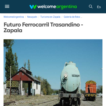
Es
WelcomeArgentina
Neuquén
Turismo en Zapala
Galería de fotos
Futuro Ferrocarril Tr
Futuro Ferrocarril Trasandino -
Zapala