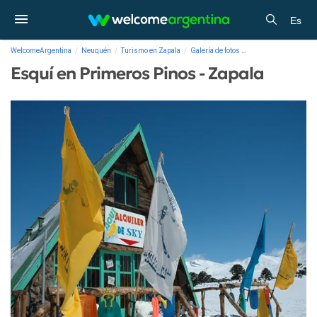
Es
WelcomeArgentina
Neuquén
Turismo en Zapala
Galería de fotos
Esquí en Primeros Pi
Esquí en Primeros Pinos - Zapala